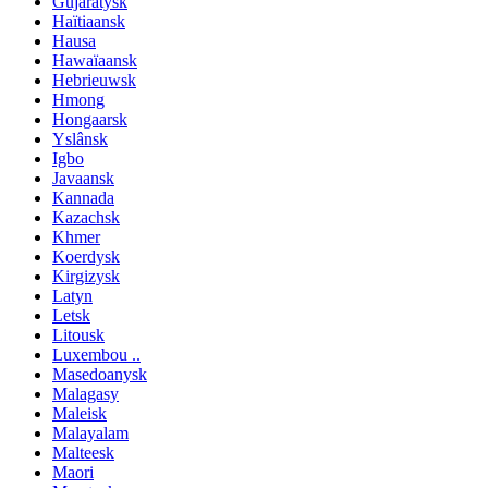
Gujaratysk
Haïtiaansk
Hausa
Hawaïaansk
Hebrieuwsk
Hmong
Hongaarsk
Yslânsk
Igbo
Javaansk
Kannada
Kazachsk
Khmer
Koerdysk
Kirgizysk
Latyn
Letsk
Litousk
Luxembou ..
Masedoanysk
Malagasy
Maleisk
Malayalam
Malteesk
Maori