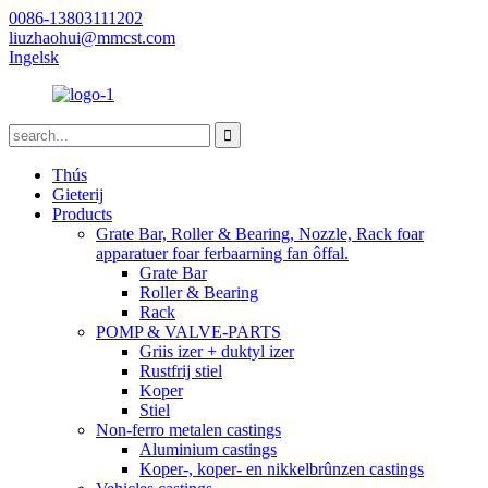
0086-13803111202
liuzhaohui@mmcst.com
Ingelsk
Thús
Gieterij
Products
Grate Bar, Roller & Bearing, Nozzle, Rack foar
apparatuer foar ferbaarning fan ôffal.
Grate Bar
Roller & Bearing
Rack
POMP & VALVE-PARTS
Griis izer + duktyl izer
Rustfrij stiel
Koper
Stiel
Non-ferro metalen castings
Aluminium castings
Koper-, koper- en nikkelbrûnzen castings