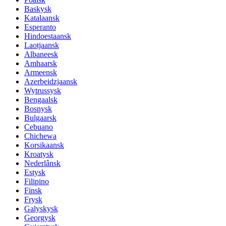
Baskysk
Katalaansk
Esperanto
Hindoestaansk
Laotjaansk
Albaneesk
Amhaarsk
Armeensk
Azerbeidzjaansk
Wytrussysk
Bengaalsk
Bosnysk
Bulgaarsk
Cebuano
Chichewa
Korsikaansk
Kroatysk
Nederlânsk
Estysk
Filipino
Finsk
Frysk
Galyskysk
Georgysk