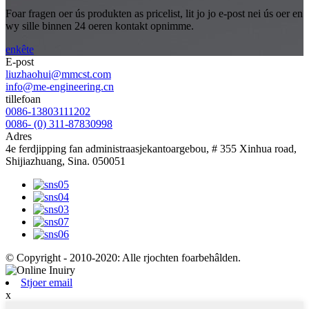
Foar fragen oer ús produkten as pricelist, lit jo jo e-post nei ús oer en
wy sille binnen 24 oeren kontakt opnimme.
enkête
E-post
liuzhaohui@mmcst.com
info@me-engineering.cn
tillefoan
0086-13803111202
0086- (0) 311-87830998
Adres
4e ferdjipping fan administraasjekantoargebou, # 355 Xinhua road,
Shijiazhuang, Sina. 050051
© Copyright - 2010-2020: Alle rjochten foarbehâlden.
Stjoer email
x