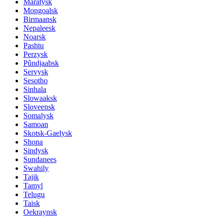
Maratysk
Mongoalsk
Birmaansk
Nepaleesk
Noarsk
Pashtu
Perzysk
Pûndjaabsk
Servysk
Sesotho
Sinhala
Slowaaksk
Sloveensk
Somalysk
Samoan
Skotsk-Gaelysk
Shona
Sindysk
Sundanees
Swahily
Tajik
Tamyl
Telugu
Taisk
Oekraynsk