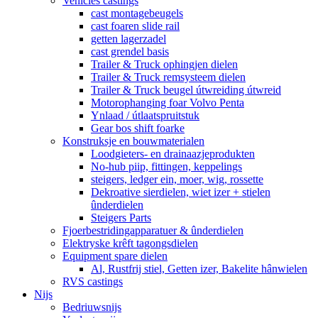
Vehicles castings
cast montagebeugels
cast foaren slide rail
getten lagerzadel
cast grendel basis
Trailer & Truck ophingjen dielen
Trailer & Truck remsysteem dielen
Trailer & Truck beugel útwreiding útwreid
Motorophanging foar Volvo Penta
Ynlaad / útlaatspruitstuk
Gear bos shift foarke
Konstruksje en bouwmaterialen
Loodgieters- en drainaazjeprodukten
No-hub piip, fittingen, keppelings
steigers, ledger ein, moer, wig, rossette
Dekroative sierdielen, wiet izer + stielen
ûnderdielen
Steigers Parts
Fjoerbestridingapparatuer & ûnderdielen
Elektryske krêft tagongsdielen
Equipment spare dielen
Al, Rustfrij stiel, Getten izer, Bakelite hânwielen
RVS castings
Nijs
Bedriuwsnijs