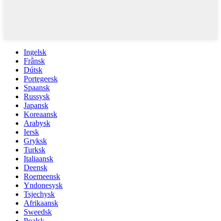
Ingelsk
Frânsk
Dútsk
Portegeesk
Spaansk
Russysk
Japansk
Koreaansk
Arabysk
Iersk
Gryksk
Turksk
Italiaansk
Deensk
Roemeensk
Yndonesysk
Tsjechysk
Afrikaansk
Sweedsk
Poalsk