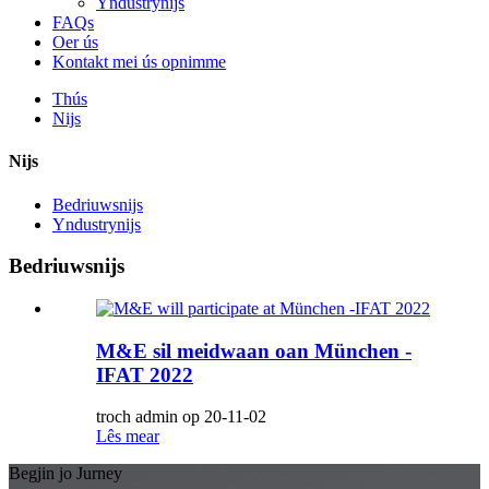
Yndustrynijs
FAQs
Oer ús
Kontakt mei ús opnimme
Thús
Nijs
Nijs
Bedriuwsnijs
Yndustrynijs
Bedriuwsnijs
M&E sil meidwaan oan München -
IFAT 2022
troch admin op 20-11-02
Lês mear
Begjin jo Jurney