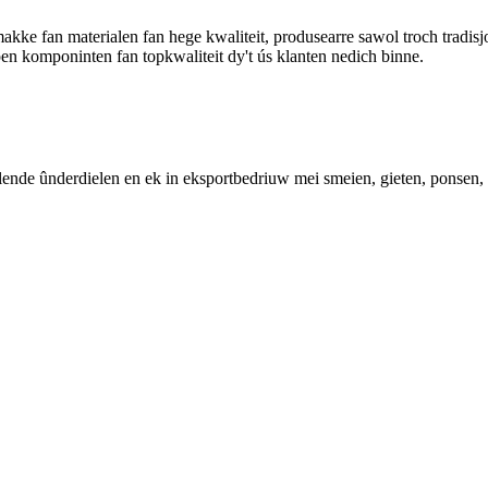
makke fan materialen fan hege kwaliteit, produsearre sawol troch tradi
en komponinten fan topkwaliteit dy't ús klanten nedich binne.
llende ûnderdielen en ek in eksportbedriuw mei smeien, gieten, ponsen, 