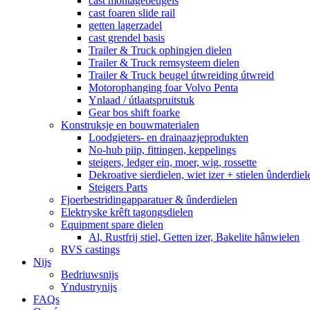
cast montagebeugels
cast foaren slide rail
getten lagerzadel
cast grendel basis
Trailer & Truck ophingjen dielen
Trailer & Truck remsysteem dielen
Trailer & Truck beugel útwreiding útwreid
Motorophanging foar Volvo Penta
Ynlaad / útlaatspruitstuk
Gear bos shift foarke
Konstruksje en bouwmaterialen
Loodgieters- en drainaazjeprodukten
No-hub piip, fittingen, keppelings
steigers, ledger ein, moer, wig, rossette
Dekroative sierdielen, wiet izer + stielen ûnderdiel
Steigers Parts
Fjoerbestridingapparatuer & ûnderdielen
Elektryske krêft tagongsdielen
Equipment spare dielen
Al, Rustfrij stiel, Getten izer, Bakelite hânwielen
RVS castings
Nijs
Bedriuwsnijs
Yndustrynijs
FAQs