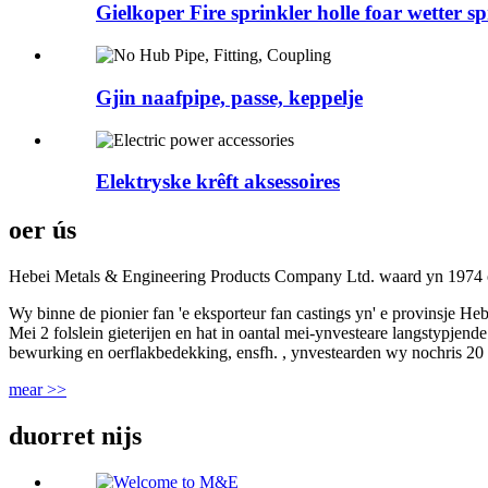
Gielkoper Fire sprinkler holle foar wetter spr
Gjin naafpipe, passe, keppelje
Elektryske krêft aksessoires
oer ús
Hebei Metals & Engineering Products Company Ltd. waard yn 1974 opr
Wy binne de pionier fan 'e eksporteur fan castings yn' e provinsje Heb
Mei 2 folslein gieterijen en hat in oantal mei-ynvesteare langstypjende
bewurking en oerflakbedekking, ensfh. , ynvestearden wy nochris 20 mi
mear >>
duorret nijs