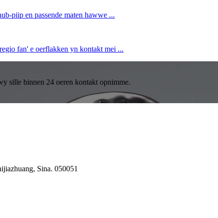
-hub-piip en passende maten hawwe ...
regio fan' e oerflakken yn kontakt mei ...
en wy sille binnen 24 oeren kontakt opnimme.
hijiazhuang, Sina. 050051