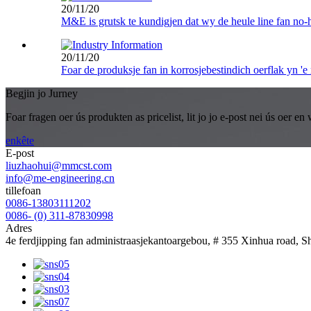
20/11/20
M&E is grutsk te kundigjen dat wy de heule line fan no
20/11/20
Foar de produksje fan in korrosjebestindich oerflak yn 'e 
Begjin jo Jurney
Foar fragen oer ús produkten as pricelist, lit jo jo e-post nei ús oer 
enkête
E-post
liuzhaohui@mmcst.com
info@me-engineering.cn
tillefoan
0086-13803111202
0086- (0) 311-87830998
Adres
4e ferdjipping fan administraasjekantoargebou, # 355 Xinhua road, S