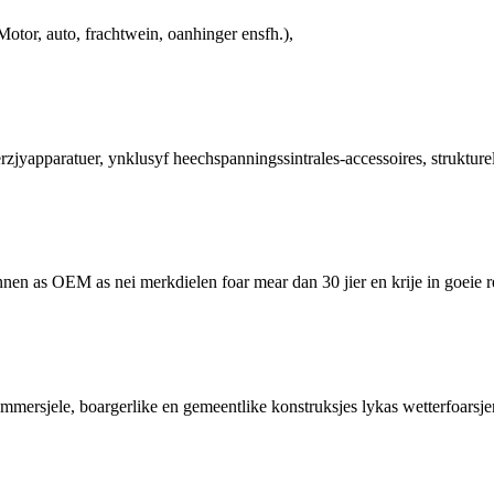
otor, auto, frachtwein, oanhinger ensfh.),
jyapparatuer, ynklusyf heechspanningssintrales-accessoires, strukturele
en as OEM as nei merkdielen foar mear dan 30 jier en krije in goeie re
ersjele, boargerlike en gemeentlike konstruksjes lykas wetterfoarsje