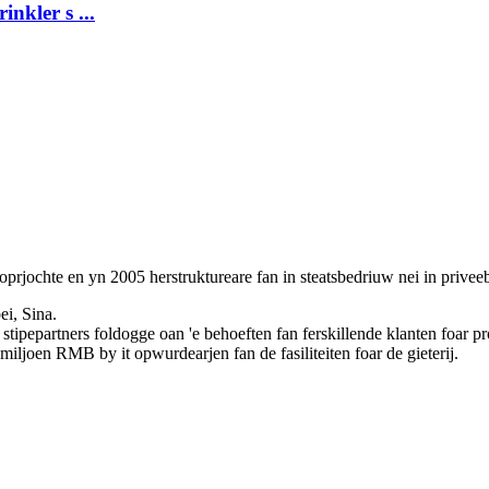
inkler s ...
jochte en yn 2005 herstruktureare fan in steatsbedriuw nei in privee
ei, Sina.
 stipepartners foldogge oan 'e behoeften fan ferskillende klanten foar pr
ljoen RMB by it opwurdearjen fan de fasiliteiten foar de gieterij.