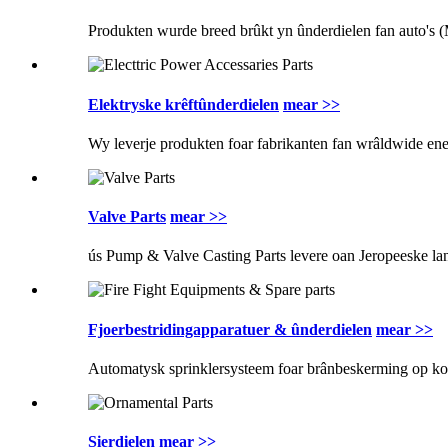
Produkten wurde breed brûkt yn ûnderdielen fan auto's (M
Elektryske krêftûnderdielen
mear >>
Wy leverje produkten foar fabrikanten fan wrâldwide enerz
Valve Parts
mear >>
ús Pump & Valve Casting Parts levere oan Jeropeeske lann
Fjoerbestridingapparatuer & ûnderdielen
mear >>
Automatysk sprinklersysteem foar brânbeskerming op komm
Sierdielen
mear >>