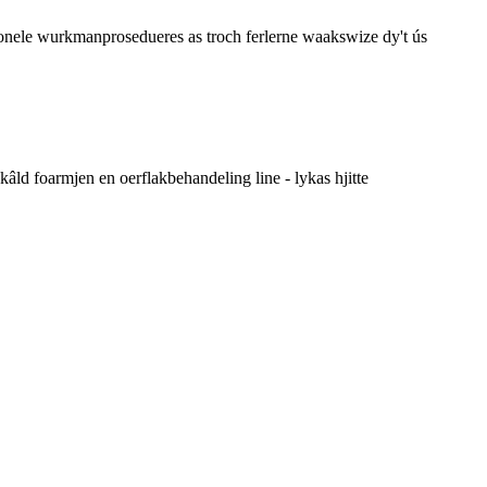
sjonele wurkmanprosedueres as troch ferlerne waakswize dy't ús
kâld foarmjen en oerflakbehandeling line - lykas hjitte