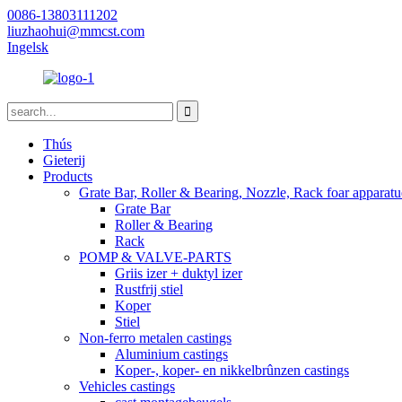
0086-13803111202
liuzhaohui@mmcst.com
Ingelsk
Thús
Gieterij
Products
Grate Bar, Roller & Bearing, Nozzle, Rack foar apparatue
Grate Bar
Roller & Bearing
Rack
POMP & VALVE-PARTS
Griis izer + duktyl izer
Rustfrij stiel
Koper
Stiel
Non-ferro metalen castings
Aluminium castings
Koper-, koper- en nikkelbrûnzen castings
Vehicles castings